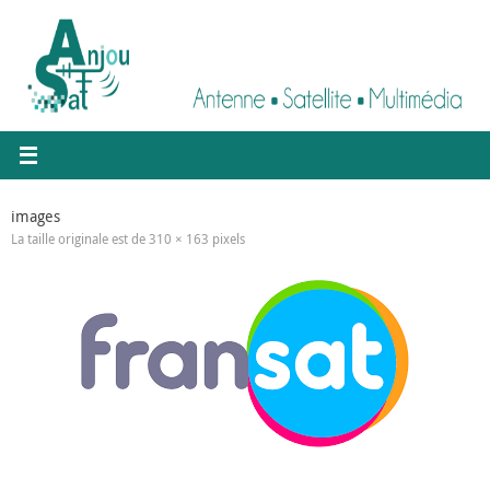
Passer
au
contenu
images
La taille originale est de
310 × 163
pixels