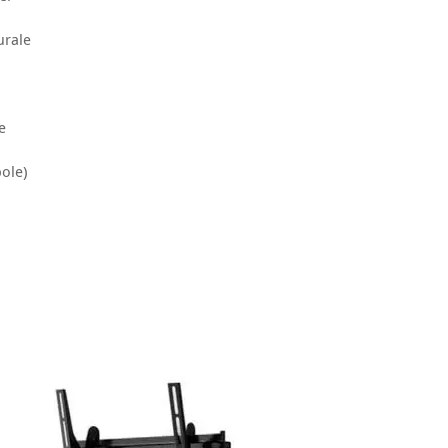
urale
e
ole)