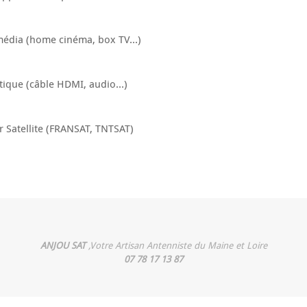
édia (home cinéma, box TV...)
ique (câble HDMI, audio...)
 Satellite (FRANSAT, TNTSAT)
ANJOU SAT
,Votre Artisan Antenniste du Maine et Loire
07 78 17 13 87