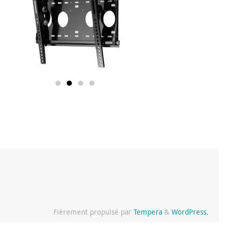
Fièrement propulsé par
Tempera
&
WordPress.