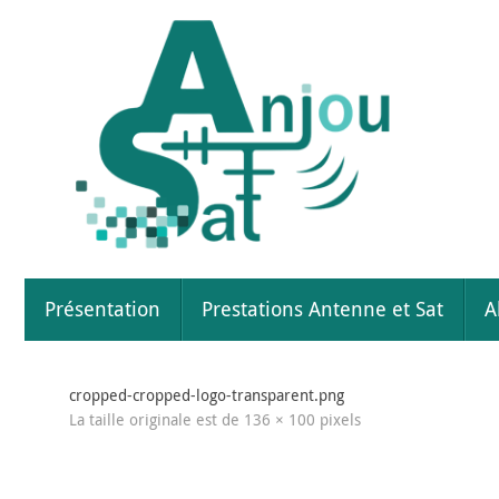
Passer
au
contenu
Passer
Présentation
Prestations Antenne et Sat
A
au
contenu
cropped-cropped-logo-transparent.png
La taille originale est de
136 × 100
pixels