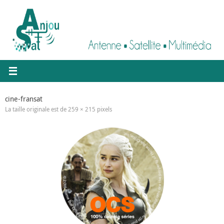
Passer
au
contenu
cine-fransat
La taille originale est de
259 × 215
pixels