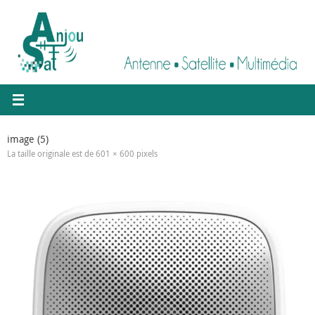
Passer
au
contenu
image (5)
La taille originale est de
601 × 600
pixels