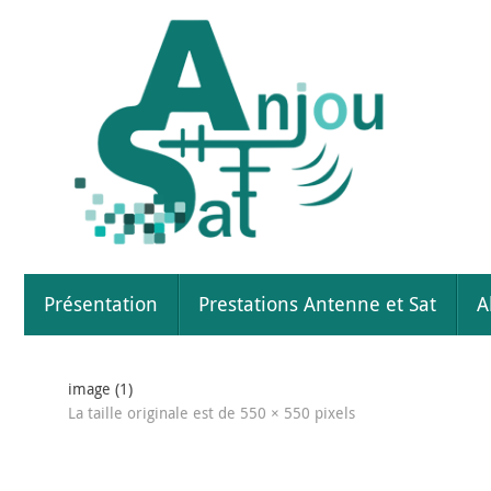
Passer
au
contenu
Passer
Présentation
Prestations Antenne et Sat
A
au
contenu
image (1)
La taille originale est de
550 × 550
pixels